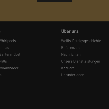
e
Über uns
Whirlpools
Wellis‘ Erfolgsgeschichte
Saunas
Referenzen
Gartenmöbel
Nachrichten
ills
Unsere Dienstleistungen
hwimmbäder
Karriere
s
Herunterladen