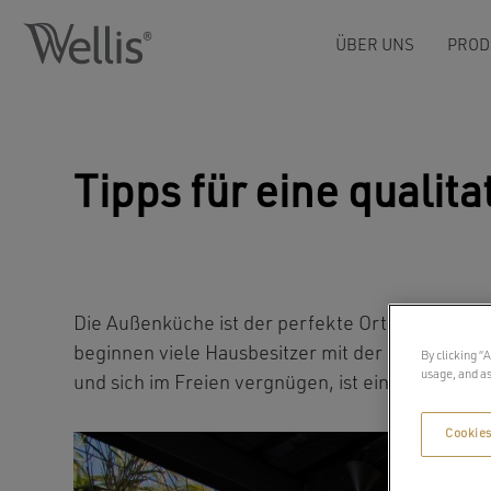
ÜBER UNS
PROD
Tipps für eine quali
Die Außenküche ist der perfekte Ort für somme
beginnen viele Hausbesitzer mit der Planung, wi
By clicking “
usage, and as
und sich im Freien vergnügen, ist eine schöne A
Cookies