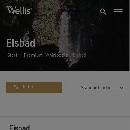
Eisbad
Start
/
Premium-Whirlpools
/ Eisbad
Filter
Eisbad