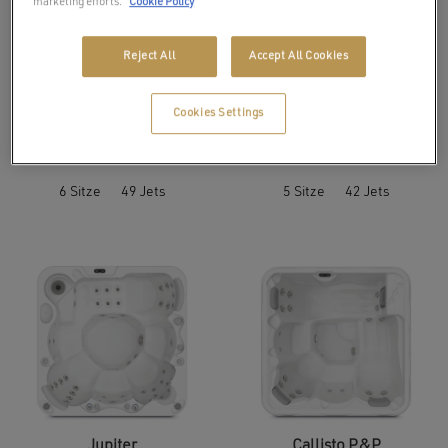
marketing efforts.
Cookie Policy
Reject All
Accept All Cookies
Cookies Settings
Venus
Pluto
€
8 699
€
7 599
6 Sitze
49 Jets
5 Sitze
42 Jets
Jupiter
Callisto P&P