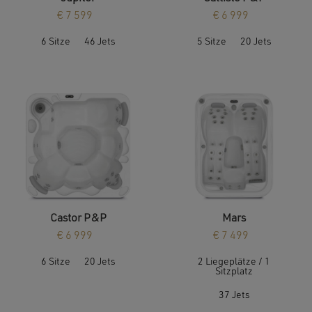
€
7 599
€
6 999
6 Sitze
46 Jets
5 Sitze
20 Jets
Castor P&P
Mars
€
6 999
€
7 499
6 Sitze
20 Jets
2 Liegeplätze / 1
Sitzplatz
37 Jets