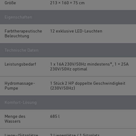
Größe
213 × 160 × 75 cm
Eigenschaften
Farbtherapeutische
12 exklusive LED-Leuchten
Beleuchtung
Technische Daten
Leistungsbedarf
1 x 16A 230V/50Hz mindestens*, 1 × 25A
230V/50Hz optimal
Hydromassage-
1 Stück 2 HP doppelte Geschwindigkeit
Pumpe
(230V/50Hz)
Komfort-Lösung
Menge des
685 l
Wassers
Liege-/Sitzplätze
2 Liegeplätze / 1 Sitzplatz