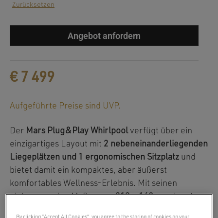
Zurücksetzen
Angebot anfordern
€
7 499
Aufgeführte Preise sind UVP.
Der
Mars Plug&Play Whirlpool
verfügt über ein
einzigartiges Layout mit
2 nebeneinanderliegenden
Liegeplätzen und 1 ergonomischen Sitzplatz
und
bietet damit ein kompaktes, aber äußerst
komfortables Wellness-Erlebnis. Mit seinen
platzsparenden Maßen von
213 × 160 cm
eignet
sich der Whirlpool ideal für kleinere Terrassen oder
By clicking “Accept All Cookies”, you agree to the storing of cookies on your