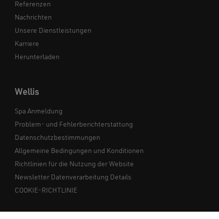
Referenzen
Nachrichten
Unsere Dienstleistungen
Karriere
Herunterladen
Wellis
Spa Anmeldung
Problem- und Fehlerberichterstattung
Datenschutzbestimmungen
Allgemeine Bedingungen und Konditionen
Richtlinien für die Nutzung der Website
Newsletter Datenverarbeitung Details
COOKIE-RICHTLINIE