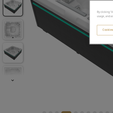
By clicking “
usage, and as
Cookies