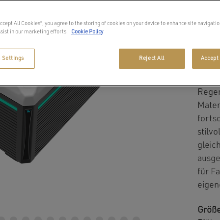
Der
A
Accept All Cookies”, you agree to the storing of cookies on your device to enhance site navigatio
Hydro
sist in our marketing efforts.
Cookie Policy
moder
Gebra
 Settings
Reject All
Accept 
leist
ents
Regen
Mater
forts
stilv
gleic
ausge
für F
eigen
Größe