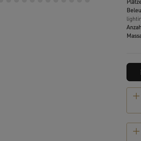
Plätz
Beleu
lighti
Anzah
Mass