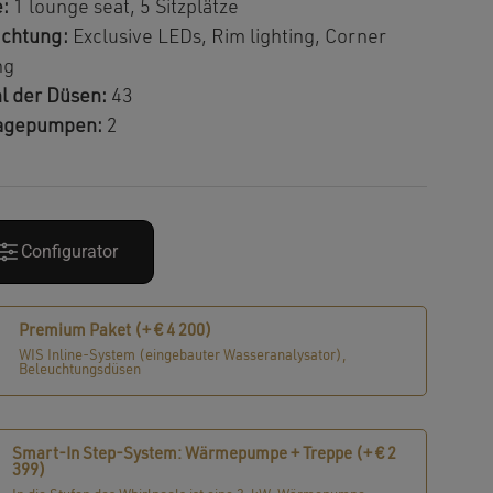
e:
1 lounge seat, 5 Sitzplätze
chtung:
Exclusive LEDs, Rim lighting, Corner
ng
l der Düsen:
43
agepumpen:
2
Configurator
Premium Paket (+
€
4 200
)
WIS Inline-System (eingebauter Wasseranalysator),
Beleuchtungsdüsen
Smart-In Step-System: Wärmepumpe + Treppe (+
€
2
399
)