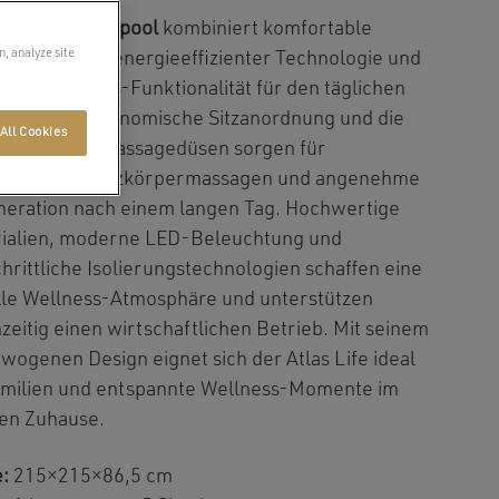
tlas Life Whirlpool
kombiniert komfortable
n, analyze site
therapie mit energieeffizienter Technologie und
ner Wellness-Funktionalität für den täglichen
uch. Die ergonomische Sitzanordnung und die
All Cookies
ungsstarken Massagedüsen sorgen für
pannende Ganzkörpermassagen und angenehme
eration nach einem langen Tag. Hochwertige
ialien, moderne LED-Beleuchtung und
chrittliche Isolierungstechnologien schaffen eine
olle Wellness-Atmosphäre und unterstützen
hzeitig einen wirtschaftlichen Betrieb. Mit seinem
wogenen Design eignet sich der Atlas Life ideal
amilien und entspannte Wellness-Momente im
en Zuhause.
:
215×215×86,5 cm