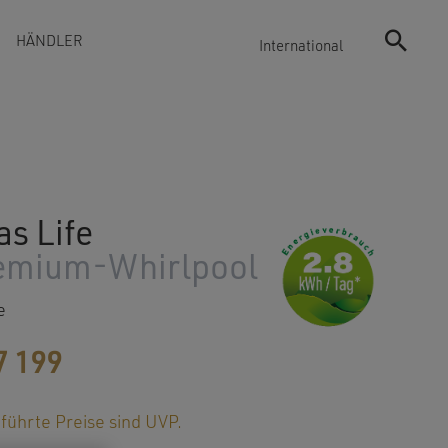
HÄNDLER
International
as Life
emium-Whirlpool
e
7 199
führte Preise sind UVP.