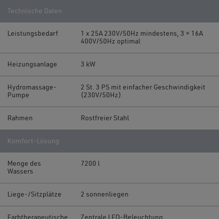
Technische Daten
Leistungsbedarf
1 x 25A 230V/50Hz mindestens, 3 × 16A
400V/50Hz optimal
Heizungsanlage
3 kW
Hydromassage-
2 St. 3 PS mit einfacher Geschwindigkeit
Pumpe
(230V/50Hz)
Rahmen
Rostfreier Stahl
Komfort-Lösung
Menge des
7200 l
Wassers
Liege-/Sitzplätze
2 sonnenliegen
Farbtherapeutische
Zentrale LED-Beleuchtung