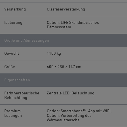
Verstärkung
Glasfaserverstärkung
Isolierung
Option: LIFE Skandinavisches
Dämmsystem
Größe und Abmessungen
Gewicht
1100 kg
Größe
600 × 235 × 147 cm
Eigenschaften
Farbtherapeutische
Zentrale LED-Beleuchtung
Beleuchtung
Premium-
Option: Smartphone™-App mit WiFi,
Lösungen
Option: Vorbereitung des
Wärmeaustauschs