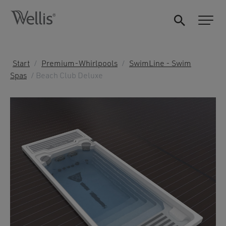
Start
/
Premium-Whirlpools
/
SwimLine - Swim
Spas
/ Beach Club Deluxe