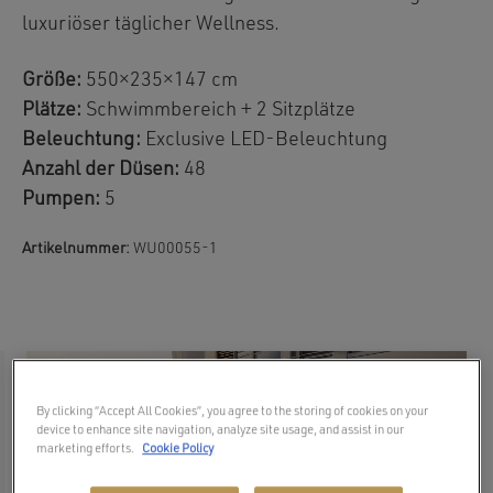
luxuriöser täglicher Wellness.
Größe:
550×235×147 cm
Plätze:
Schwimmbereich + 2 Sitzplätze
Beleuchtung:
Exclusive LED-Beleuchtung
Anzahl der Düsen:
48
Pumpen:
5
Artikelnummer:
WU00055-1
By clicking “Accept All Cookies”, you agree to the storing of cookies on your
device to enhance site navigation, analyze site usage, and assist in our
marketing efforts.
Cookie Policy