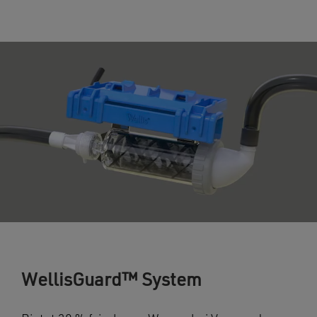
WellisGuard™ System