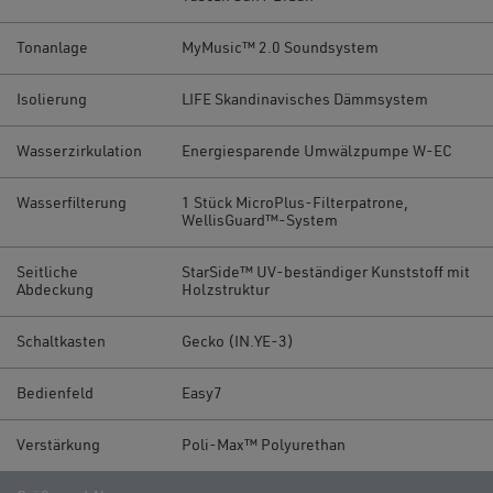
Tonanlage
MyMusic™ 2.0 Soundsystem
Isolierung
LIFE Skandinavisches Dämmsystem
Wasserzirkulation
Energiesparende Umwälzpumpe W-EC
Wasserfilterung
1 Stück MicroPlus-Filterpatrone,
WellisGuard™-System
Seitliche
StarSide™ UV-beständiger Kunststoff mit
Abdeckung
Holzstruktur
Schaltkasten
Gecko (IN.YE-3)
Bedienfeld
Easy7
Verstärkung
Poli-Max™ Polyurethan