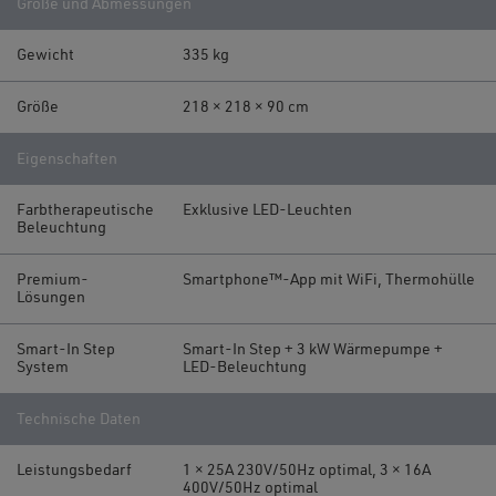
Größe und Abmessungen
Gewicht
335 kg
Größe
218 × 218 × 90 cm
Eigenschaften
Farbtherapeutische
Exklusive LED-Leuchten
Beleuchtung
Premium-
Smartphone™-App mit WiFi, Thermohülle
Lösungen
Smart-In Step
Smart-In Step + 3 kW Wärmepumpe +
System
LED-Beleuchtung
Technische Daten
Leistungsbedarf
1 × 25A 230V/50Hz optimal, 3 × 16A
400V/50Hz optimal