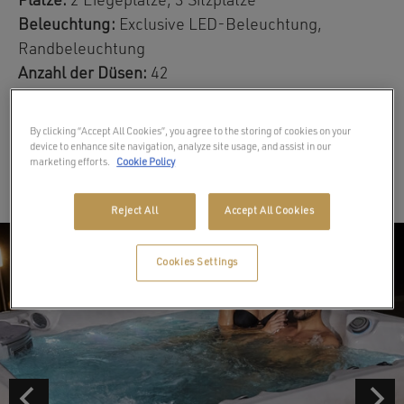
Plätze:
2 Liegeplätze, 3 Sitzplätze
Beleuchtung:
Exclusive LED-Beleuchtung,
Randbeleuchtung
Anzahl der Düsen:
42
Massagepumpen:
2
By clicking “Accept All Cookies”, you agree to the storing of cookies on your
Artikelnummer:
WM00567-P
device to enhance site navigation, analyze site usage, and assist in our
marketing efforts.
Cookie Policy
Reject All
Accept All Cookies
Cookies Settings