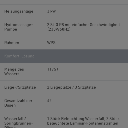
Heizungsanlage
3 kW
Hydromassage-
2 St. 3 PS mit einfacher Geschwindigkeit
Pumpe
(230V/50Hz)
Rahmen
WPS
Komfort-Lösung
Menge des
1175 l
Wassers
Liege-/Sitzplätze
2 Liegeplätze / 3 Sitzplätze
Gesamtzahl der
42
Düsen
Wasserfall /
1 Stück Beleuchtung Wasserfall, 2 Stück
Springbrunnen-
beleuchtete Laminar-Fontänenstrahlen
Düsen