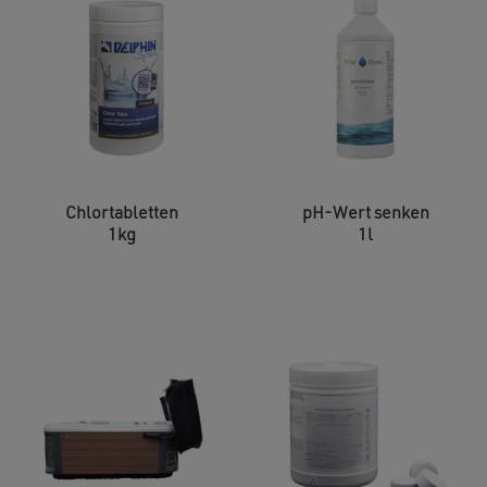
Chlortabletten
pH-Wert senken
1kg
1l