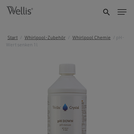
Start
/
Whirlpool-Zubehör
/
Whirlpool Chemie
/ pH-
Wert senken 1l