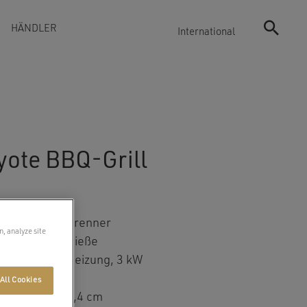
HÄNDLER
International
yote BBQ-Grill
ck 3,5kW Gasbrenner
n, analyze site
isierte Grillspieße
rarot-Flächenheizung, 3 kW
ogenbirnen
All Cookies
:
77×59,1×50,4 cm