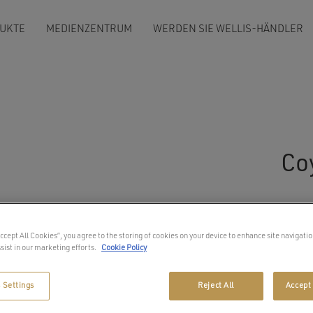
UKTE
MEDIENZENTRUM
WERDEN SIE WELLIS-HÄNDLER
Co
4 Stü
Accept All Cookies”, you agree to the storing of cookies on your device to enhance site navigatio
Motor
sist in our marketing efforts.
Cookie Policy
1 Inf
2 Hal
 Settings
Reject All
Accept 
Größe