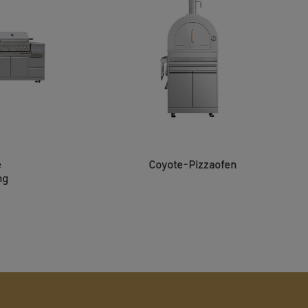
e
Coyote-Pizzaofen
ng