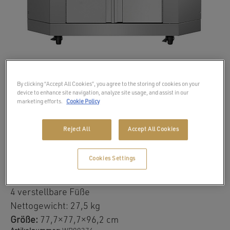
By clicking “Accept All Cookies”, you agree to the storing of cookies on your
device to enhance site navigation, analyze site usage, and assist in our
marketing efforts.
Cookie Policy
Coyote-Eckschrank
Reject All
Accept All Cookies
Aus rostfreiem Stahl S304
Cookies Settings
Zweitüriger Schrank mit Einlegeböden
4 Rollen für leichtes Manövrieren (mit 2 Bremsen)
4 verstellbare Füße
Nettogewicht: 27,5 kg
Größe:
77,7×77,7×96,2 cm